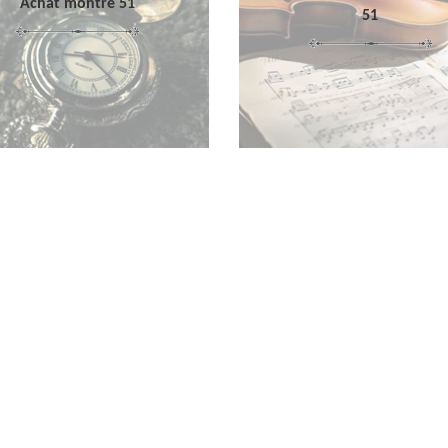
Achat montre 51
51