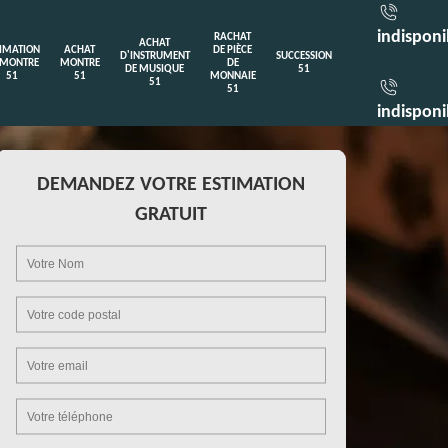
indisponi
RACHAT
ACHAT
TIMATION
ACHAT
DE PIÈCE
D'INSTRUMENT
SUCCESSION
 MONTRE
MONTRE
DE
DE MUSIQUE
51
51
51
MONNAIE
51
51
indisponi
DEMANDEZ VOTRE ESTIMATION
GRATUIT