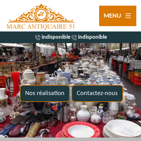
MENU
indisponible
indisponible
Nos réalisation
Contactez-nous