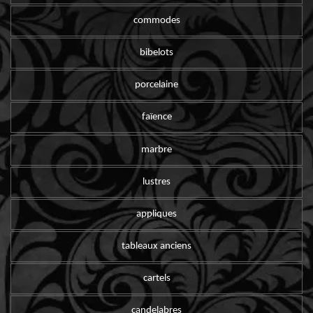
commodes
bibelots
porcelaine
faïence
marbre
lustres
appliques
tableaux anciens
cartels
candelabres