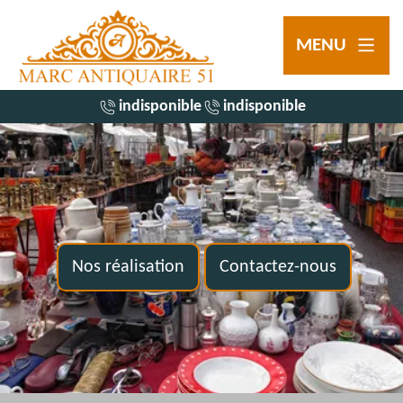
MENU
indisponible
indisponible
Nos réalisation
Contactez-nous