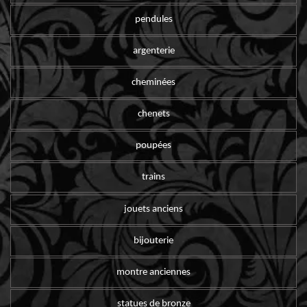
pendules
argenterie
cheminées
chenets
poupées
trains
jouets anciens
bijouterie
montre anciennes
statues de bronze