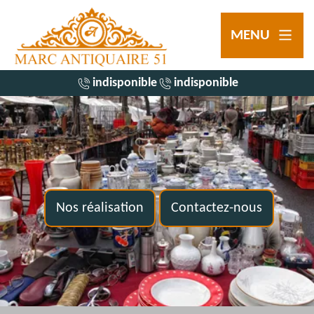
MENU
indisponible
indisponible
Nos réalisation
Contactez-nous