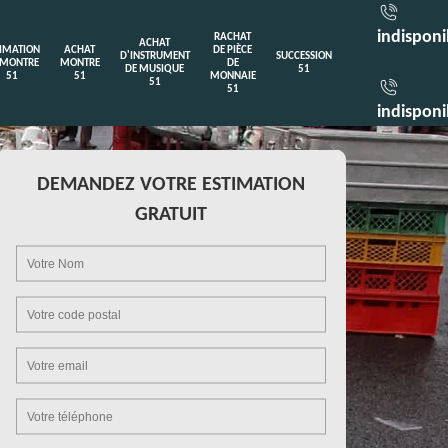
indisponi
RACHAT
ACHAT
TIMATION
ACHAT
DE PIÈCE
D'INSTRUMENT
SUCCESSION
 MONTRE
MONTRE
DE
DE MUSIQUE
51
51
51
MONNAIE
51
51
indisponi
DEMANDEZ VOTRE ESTIMATION
GRATUIT