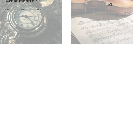
Achat montre 51
51