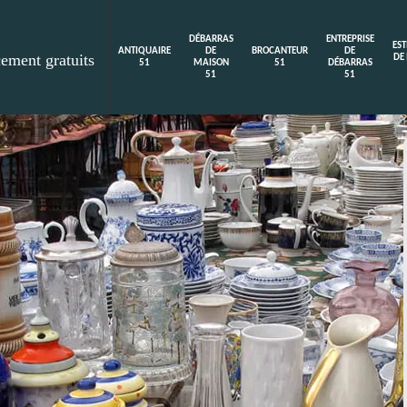
DÉBARRAS
ENTREPRISE
ES
ANTIQUAIRE
DE
BROCANTEUR
DE
cement gratuits
DE
51
MAISON
51
DÉBARRAS
51
51