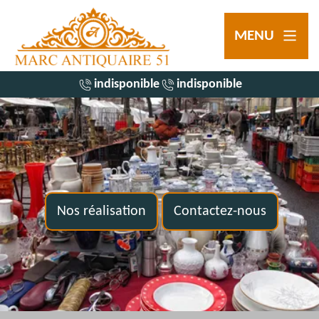
MENU
indisponible
indisponible
Nos réalisation
Contactez-nous