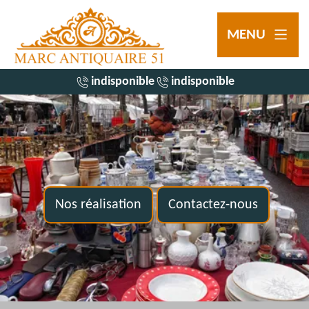
MENU
indisponible
indisponible
Nos réalisation
Contactez-nous