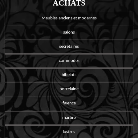
ACHATS
Meubles anciens et modernes
salons
secrétaires
commodes
bibelots
porcelaine
faïence
marbre
lustres