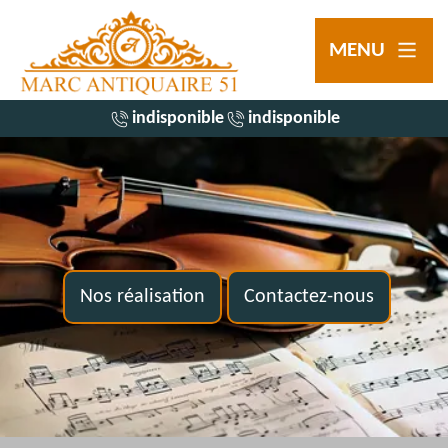
MENU
indisponible
indisponible
Nos réalisation
Contactez-nous