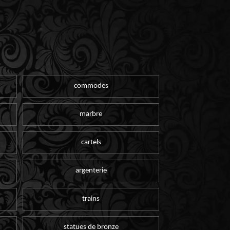
commodes
marbre
cartels
argenterie
trains
statues de bronze