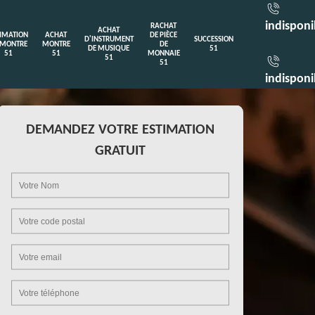
indisponi
RACHAT
ACHAT
TIMATION
ACHAT
DE PIÈCE
D'INSTRUMENT
SUCCESSION
 MONTRE
MONTRE
DE
DE MUSIQUE
51
51
51
MONNAIE
51
51
indisponi
DEMANDEZ VOTRE ESTIMATION
GRATUIT