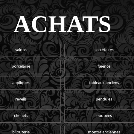
ACHATS
salons
secrétaires
porcelaine
faïence
appliques
tableaux anciens
reveils
pendules
chenets
poupées
bijouterie
montre anciennes