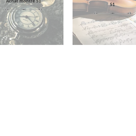
Achat montre 51
51