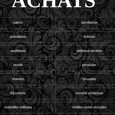
ACHATS
salons
secrétaires
porcelaine
faïence
appliques
tableaux anciens
reveils
pendules
chenets
poupées
bijouterie
montre anciennes
médailles militaire
Vieilles cartes postales