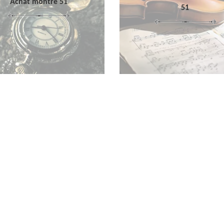
Achat montre 51
51