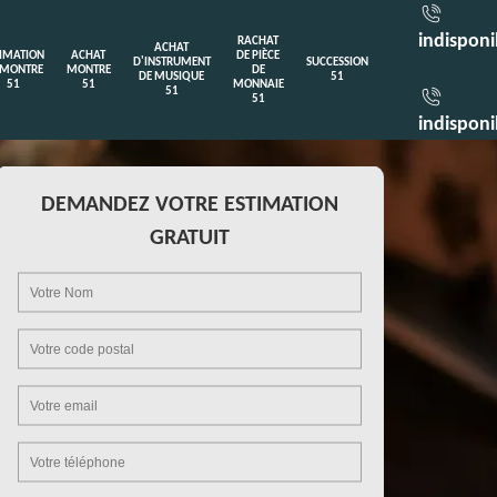
indisponi
RACHAT
ACHAT
TIMATION
ACHAT
DE PIÈCE
D'INSTRUMENT
SUCCESSION
 MONTRE
MONTRE
DE
DE MUSIQUE
51
51
51
MONNAIE
51
51
indisponi
DEMANDEZ VOTRE ESTIMATION
GRATUIT