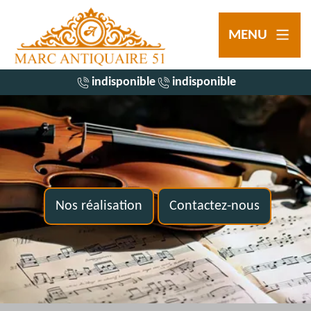
MENU
indisponible
indisponible
Nos réalisation
Contactez-nous