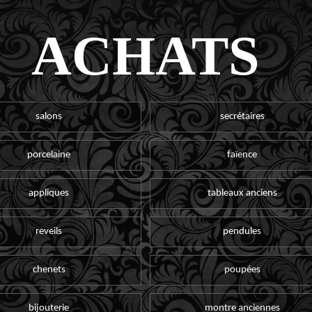
ACHATS
salons
secrétaires
porcelaine
faïence
appliques
tableaux anciens
reveils
pendules
chenets
poupées
bijouterie
montre anciennes