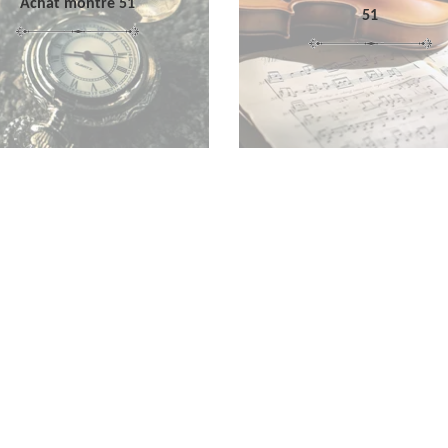
Achat montre 51
51