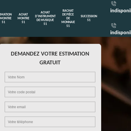
indisponi
RACHAT
ACHAT
TIMATION
ACHAT
DE PIÈCE
D'INSTRUMENT
SUCCESSION
 MONTRE
MONTRE
DE
DE MUSIQUE
51
51
51
MONNAIE
51
51
indisponi
DEMANDEZ VOTRE ESTIMATION
GRATUIT