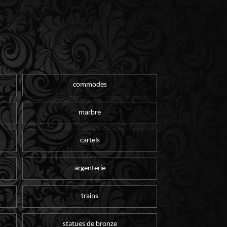
commodes
marbre
cartels
argenterie
trains
statues de bronze