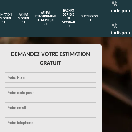
indisponi
RACHAT
ACHAT
TIMATION
ACHAT
DE PIÈCE
D'INSTRUMENT
SUCCESSION
 MONTRE
MONTRE
DE
DE MUSIQUE
51
51
51
MONNAIE
51
51
indisponi
DEMANDEZ VOTRE ESTIMATION
GRATUIT