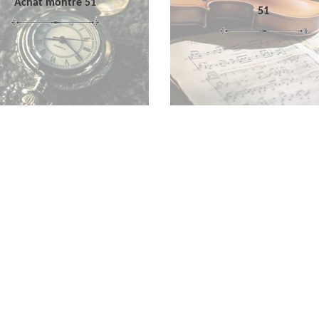
Achat montre 51
51