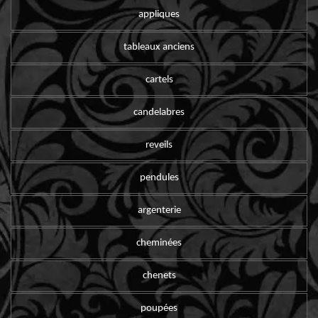
appliques
tableaux anciens
cartels
candelabres
reveils
pendules
argenterie
cheminées
chenets
poupées