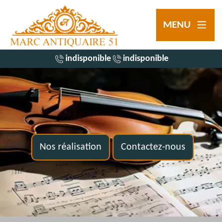
MENU
indisponible
indisponible
Nos réalisation
Contactez-nous