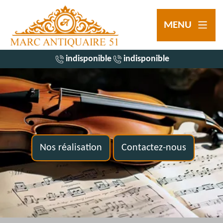
MENU
indisponible
indisponible
Nos réalisation
Contactez-nous