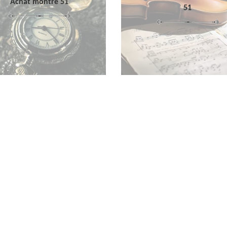
Achat montre 51
51