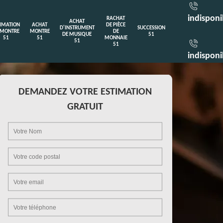
indisponi
RACHAT
ACHAT
TIMATION
ACHAT
DE PIÈCE
D'INSTRUMENT
SUCCESSION
 MONTRE
MONTRE
DE
DE MUSIQUE
51
51
51
MONNAIE
51
51
indisponi
DEMANDEZ VOTRE ESTIMATION
GRATUIT