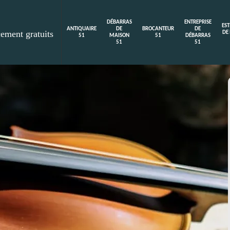
DÉBARRAS
ENTREPRISE
ES
ANTIQUAIRE
DE
BROCANTEUR
DE
cement gratuits
DE
51
MAISON
51
DÉBARRAS
51
51