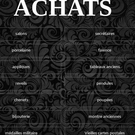
ACHATS
salons
secrétaires
porcelaine
faïence
appliques
tableaux anciens
reveils
pendules
chenets
poupées
bijouterie
montre anciennes
médailles militaire
Vieilles cartes postales