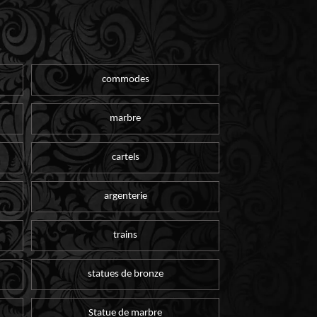
commodes
marbre
cartels
argenterie
trains
statues de bronze
Statue de marbre