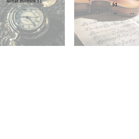
Achat montre 51
51