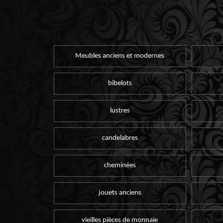
Meubles anciens et modernes
bibelots
lustres
candelabres
cheminées
jouets anciens
vieilles pièces de monnaie