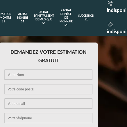
indisponi
RACHAT
ACHAT
TIMATION
ACHAT
DE PIÈCE
D'INSTRUMENT
SUCCESSION
 MONTRE
MONTRE
DE
DE MUSIQUE
51
51
51
MONNAIE
51
51
indisponi
DEMANDEZ VOTRE ESTIMATION
GRATUIT