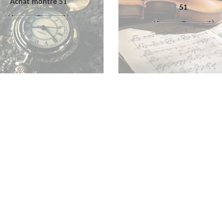
Achat montre 51
51