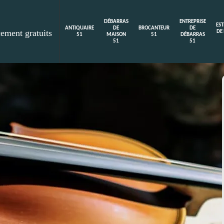
DÉBARRAS
ENTREPRISE
ES
ANTIQUAIRE
DE
BROCANTEUR
DE
cement gratuits
DE
51
MAISON
51
DÉBARRAS
51
51