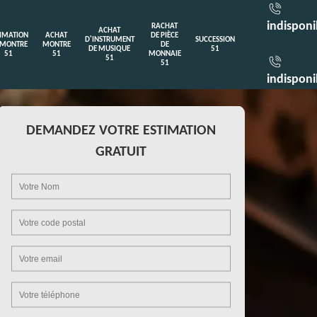
indisponi
RACHAT
ACHAT
TIMATION
ACHAT
DE PIÈCE
D'INSTRUMENT
SUCCESSION
 MONTRE
MONTRE
DE
DE MUSIQUE
51
51
51
MONNAIE
51
51
indisponi
DEMANDEZ VOTRE ESTIMATION
GRATUIT