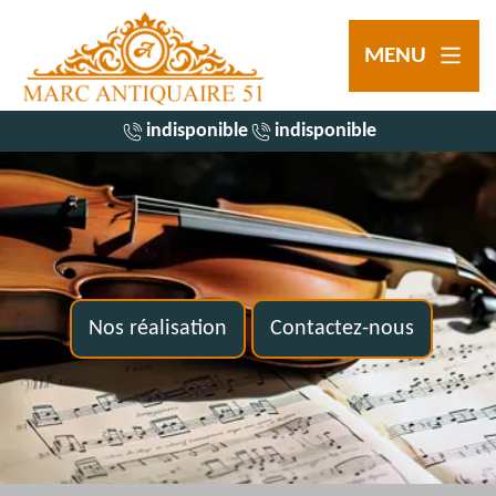
MENU
indisponible
indisponible
Nos réalisation
Contactez-nous