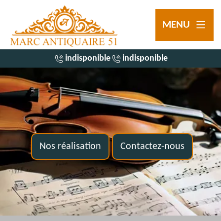
MENU
indisponible
indisponible
Nos réalisation
Contactez-nous