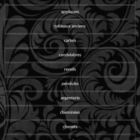
appliques
tableaux anciens
cartels
candelabres
reveils
pendules
argenterie
cheminées
chenets