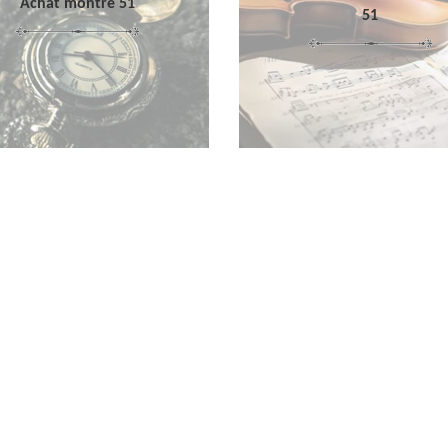
Achat montre 51
51