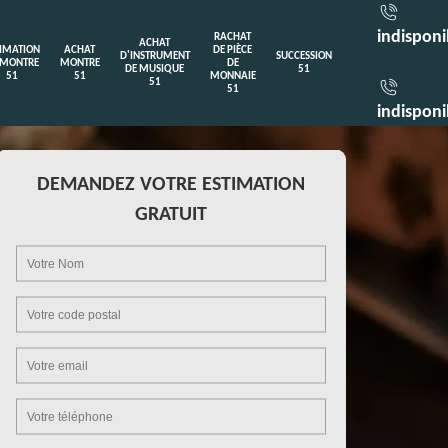
indisponi
RACHAT
ACHAT
TIMATION
ACHAT
DE PIÈCE
D'INSTRUMENT
SUCCESSION
 MONTRE
MONTRE
DE
DE MUSIQUE
51
51
51
MONNAIE
51
51
indisponi
DEMANDEZ VOTRE ESTIMATION
GRATUIT