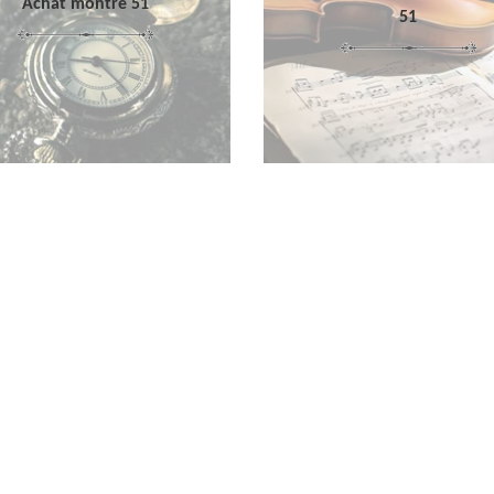
Achat montre 51
51