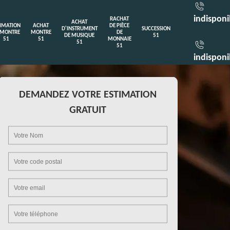
indisponi
RACHAT
ACHAT
TIMATION
ACHAT
DE PIÈCE
D'INSTRUMENT
SUCCESSION
 MONTRE
MONTRE
DE
DE MUSIQUE
51
51
51
MONNAIE
51
51
indisponi
DEMANDEZ VOTRE ESTIMATION
GRATUIT