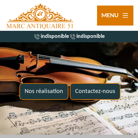
MENU
indisponible
indisponible
Nos réalisation
Contactez-nous