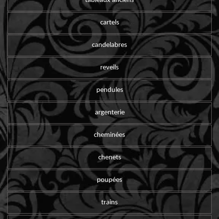
tableaux anciens
cartels
candelabres
reveils
pendules
argenterie
cheminées
chenets
poupées
trains