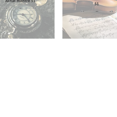
Achat montre 51
51