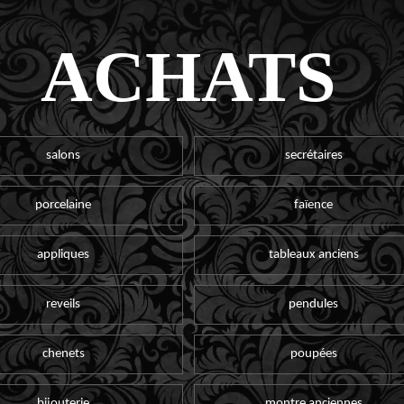
ACHATS
salons
secrétaires
porcelaine
faïence
appliques
tableaux anciens
reveils
pendules
chenets
poupées
bijouterie
montre anciennes