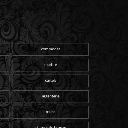
commodes
marbre
cartels
argenterie
trains
statues de bronze