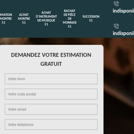
indisponi
RACHAT
ACHAT
TIMATION
ACHAT
DE PIÈCE
D'INSTRUMENT
SUCCESSION
 MONTRE
MONTRE
DE
DE MUSIQUE
51
51
51
MONNAIE
51
51
indisponi
DEMANDEZ VOTRE ESTIMATION
GRATUIT