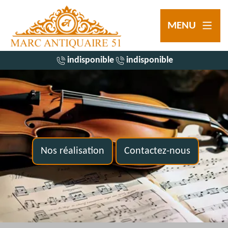
MENU
indisponible
indisponible
Nos réalisation
Contactez-nous