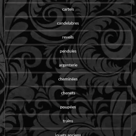
cartels
candelabres
reveils
pendules
argenterie
cheminées
chenets
poupées
trains
jouets anciens