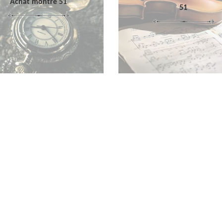
Achat montre 51
51