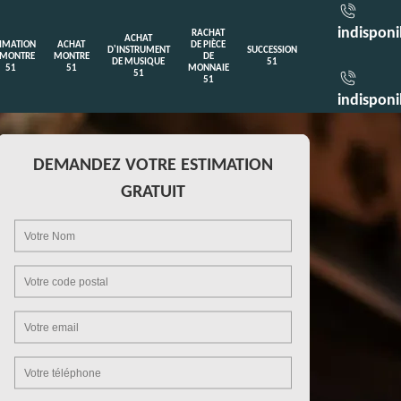
indisponi
RACHAT
ACHAT
TIMATION
ACHAT
DE PIÈCE
D'INSTRUMENT
SUCCESSION
 MONTRE
MONTRE
DE
DE MUSIQUE
51
51
51
MONNAIE
51
51
indisponi
DEMANDEZ VOTRE ESTIMATION
GRATUIT