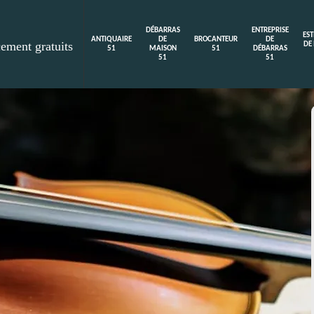
DÉBARRAS
ENTREPRISE
ES
ANTIQUAIRE
DE
BROCANTEUR
DE
cement gratuits
DE
51
MAISON
51
DÉBARRAS
51
51