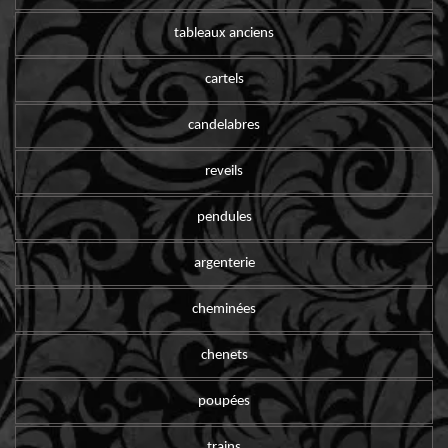
tableaux anciens
cartels
candelabres
reveils
pendules
argenterie
cheminées
chenets
poupées
trains