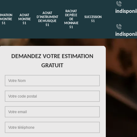
indisponi
RACHAT
ACHAT
TIMATION
ACHAT
DE PIÈCE
D'INSTRUMENT
SUCCESSION
 MONTRE
MONTRE
DE
DE MUSIQUE
51
51
51
MONNAIE
51
51
indisponi
DEMANDEZ VOTRE ESTIMATION
GRATUIT