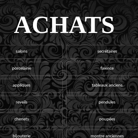
ACHATS
salons
secrétaires
porcelaine
faïence
appliques
tableaux anciens
reveils
pendules
chenets
poupées
bijouterie
montre anciennes