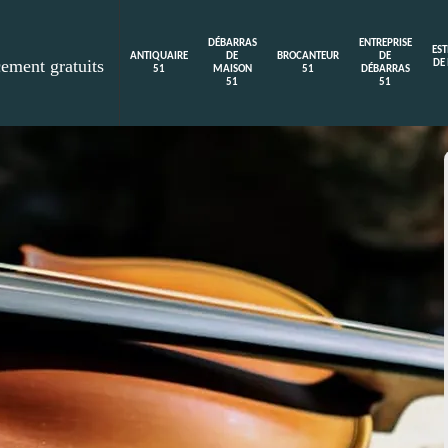
DÉBARRAS
ENTREPRISE
ES
ANTIQUAIRE
DE
BROCANTEUR
DE
cement gratuits
DE
51
MAISON
51
DÉBARRAS
51
51