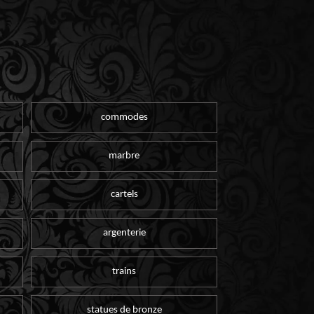
commodes
marbre
cartels
argenterie
trains
statues de bronze