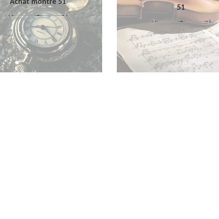
Achat montre 51
51