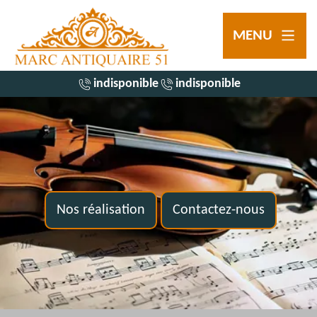
MENU
indisponible
indisponible
Nos réalisation
Contactez-nous