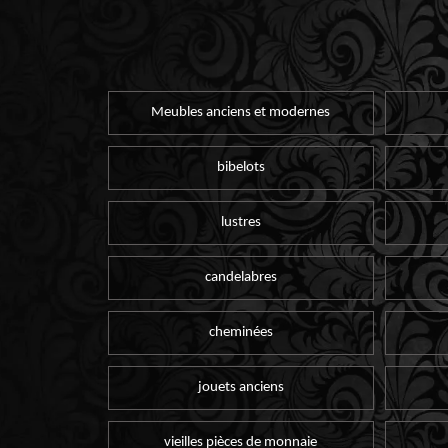
Meubles anciens et modernes
bibelots
lustres
candelabres
cheminées
jouets anciens
vieilles pièces de monnaie