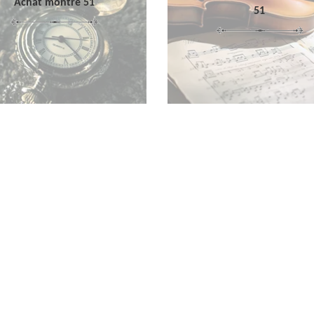
Achat montre 51
51