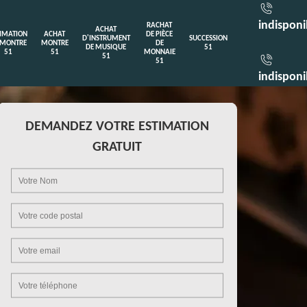
indisponi
RACHAT
ACHAT
TIMATION
ACHAT
DE PIÈCE
D'INSTRUMENT
SUCCESSION
 MONTRE
MONTRE
DE
DE MUSIQUE
51
51
51
MONNAIE
51
51
indisponi
DEMANDEZ VOTRE ESTIMATION
GRATUIT