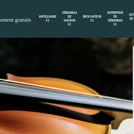
DÉBARRAS
ENTREPRISE
ES
ANTIQUAIRE
DE
BROCANTEUR
DE
cement gratuits
DE
51
MAISON
51
DÉBARRAS
51
51