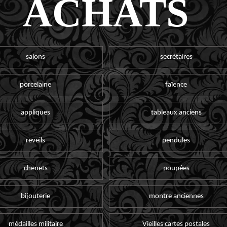
ACHATS
salons
secrétaires
porcelaine
faïence
appliques
tableaux anciens
reveils
pendules
chenets
poupées
bijouterie
montre anciennes
médailles militaire
Vieilles cartes postales