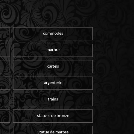
commodes
marbre
cartels
argenterie
trains
statues de bronze
Statue de marbre