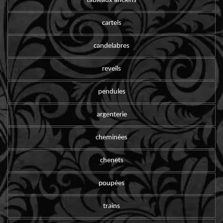
tableaux anciens
cartels
candelabres
reveils
pendules
argenterie
cheminées
chenets
poupées
trains