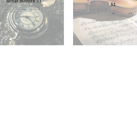
Achat montre 51
51