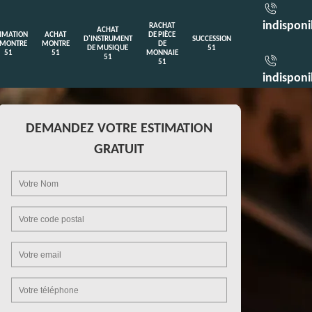
indisponi
RACHAT
ACHAT
TIMATION
ACHAT
DE PIÈCE
D'INSTRUMENT
SUCCESSION
 MONTRE
MONTRE
DE
DE MUSIQUE
51
51
51
MONNAIE
51
51
indisponi
DEMANDEZ VOTRE ESTIMATION
GRATUIT