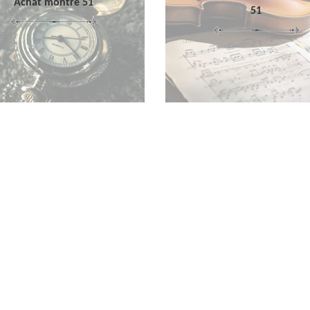
Achat montre 51
51