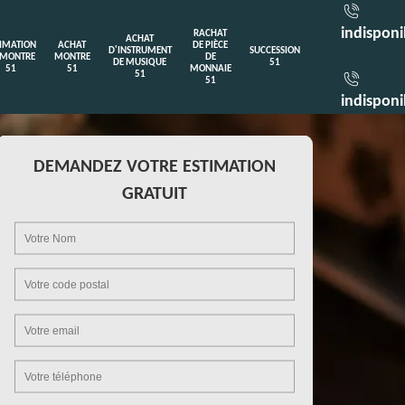
indisponi
RACHAT
ACHAT
TIMATION
ACHAT
DE PIÈCE
D'INSTRUMENT
SUCCESSION
 MONTRE
MONTRE
DE
DE MUSIQUE
51
51
51
MONNAIE
51
51
indisponi
DEMANDEZ VOTRE ESTIMATION
GRATUIT