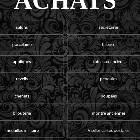
ACHATS
salons
secrétaires
porcelaine
faïence
appliques
tableaux anciens
reveils
pendules
chenets
poupées
bijouterie
montre anciennes
médailles militaire
Vieilles cartes postales