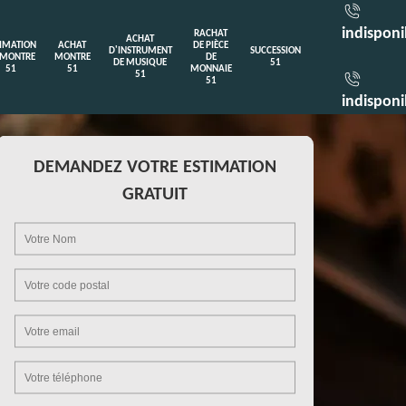
indisponi
RACHAT
ACHAT
TIMATION
ACHAT
DE PIÈCE
D'INSTRUMENT
SUCCESSION
 MONTRE
MONTRE
DE
DE MUSIQUE
51
51
51
MONNAIE
51
51
indisponi
DEMANDEZ VOTRE ESTIMATION
GRATUIT