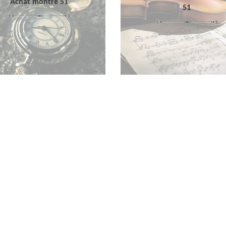
Achat montre 51
51