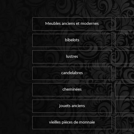
Meubles anciens et modernes
bibelots
lustres
candelabres
cheminées
jouets anciens
vieilles pièces de monnaie