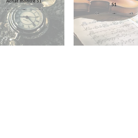
Achat montre 51
51