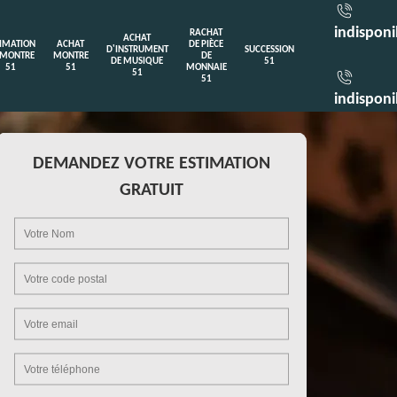
indisponi
RACHAT
ACHAT
TIMATION
ACHAT
DE PIÈCE
D'INSTRUMENT
SUCCESSION
 MONTRE
MONTRE
DE
DE MUSIQUE
51
51
51
MONNAIE
51
51
indisponi
DEMANDEZ VOTRE ESTIMATION
GRATUIT