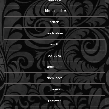
tableaux anciens
cartels
candelabres
reveils
pendules
argenterie
cheminées
chenets
poupées