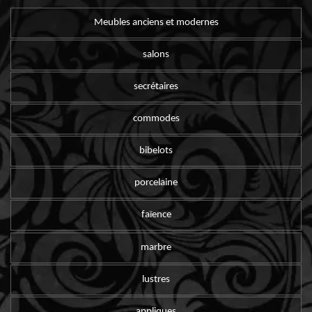
Meubles anciens et modernes
salons
secrétaires
commodes
bibelots
porcelaine
faïence
marbre
lustres
appliques