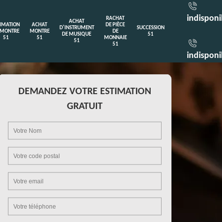
indisponi
RACHAT
ACHAT
TIMATION
ACHAT
DE PIÈCE
D'INSTRUMENT
SUCCESSION
 MONTRE
MONTRE
DE
DE MUSIQUE
51
51
51
MONNAIE
51
51
indisponi
DEMANDEZ VOTRE ESTIMATION
GRATUIT