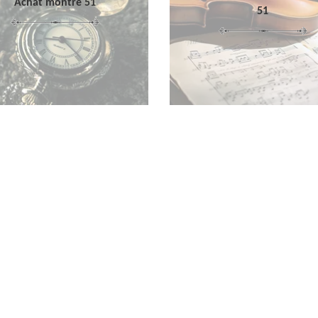
Achat montre 51
51