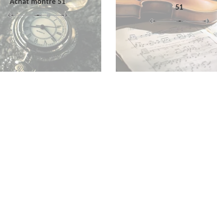
Achat montre 51
51