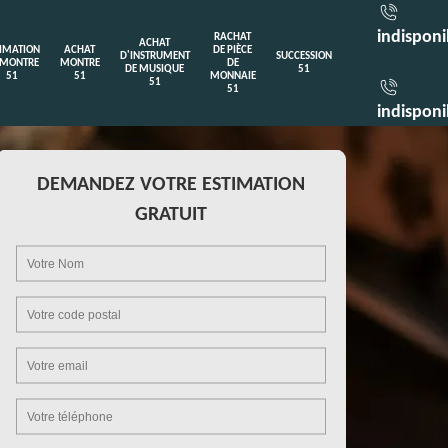
indisponi
RACHAT
ACHAT
TIMATION
ACHAT
DE PIÈCE
D'INSTRUMENT
SUCCESSION
 MONTRE
MONTRE
DE
DE MUSIQUE
51
51
51
MONNAIE
51
51
indisponi
DEMANDEZ VOTRE ESTIMATION
GRATUIT