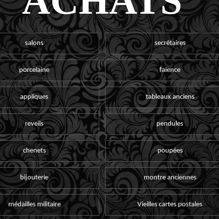
ACHATS
salons
secrétaires
porcelaine
faïence
appliques
tableaux anciens
reveils
pendules
chenets
poupées
bijouterie
montre anciennes
médailles militaire
Vieilles cartes postales