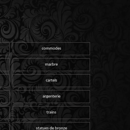
commodes
marbre
cartels
argenterie
trains
statues de bronze