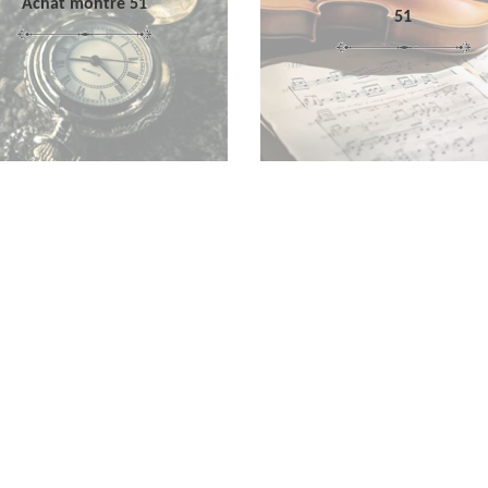
Achat montre 51
51