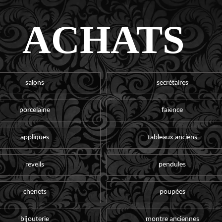
ACHATS
salons
secrétaires
porcelaine
faïence
appliques
tableaux anciens
reveils
pendules
chenets
poupées
bijouterie
montre anciennes