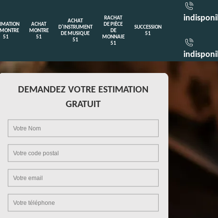
indisponi
RACHAT
ACHAT
TIMATION
ACHAT
DE PIÈCE
D'INSTRUMENT
SUCCESSION
 MONTRE
MONTRE
DE
DE MUSIQUE
51
51
51
MONNAIE
51
51
indisponi
DEMANDEZ VOTRE ESTIMATION
GRATUIT