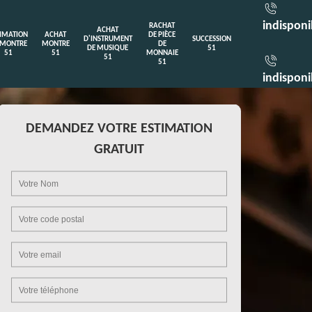
indisponi
RACHAT
ACHAT
TIMATION
ACHAT
DE PIÈCE
D'INSTRUMENT
SUCCESSION
 MONTRE
MONTRE
DE
DE MUSIQUE
51
51
51
MONNAIE
51
51
indisponi
DEMANDEZ VOTRE ESTIMATION
GRATUIT