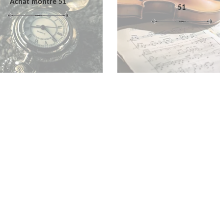
Achat montre 51
51