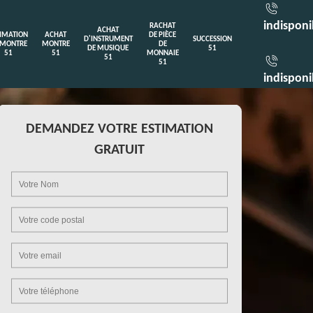
indisponi
RACHAT
ACHAT
TIMATION
ACHAT
DE PIÈCE
D'INSTRUMENT
SUCCESSION
 MONTRE
MONTRE
DE
DE MUSIQUE
51
51
51
MONNAIE
51
51
indisponi
DEMANDEZ VOTRE ESTIMATION
GRATUIT