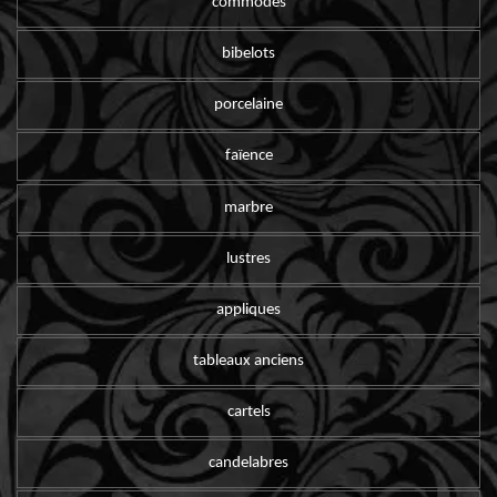
commodes
bibelots
porcelaine
faïence
marbre
lustres
appliques
tableaux anciens
cartels
candelabres