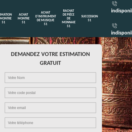
indisponi
RACHAT
ACHAT
TIMATION
ACHAT
DE PIÈCE
D'INSTRUMENT
SUCCESSION
 MONTRE
MONTRE
DE
DE MUSIQUE
51
51
51
MONNAIE
51
51
indisponi
DEMANDEZ VOTRE ESTIMATION
GRATUIT