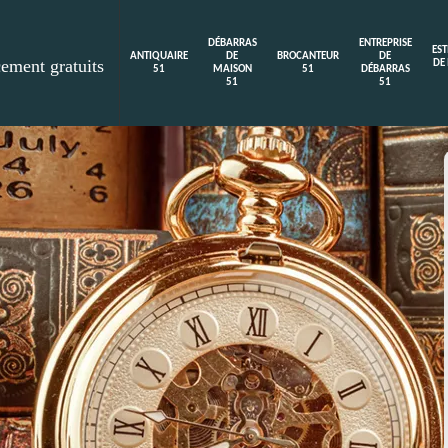
DÉBARRAS
ENTREPRISE
ES
ANTIQUAIRE
DE
BROCANTEUR
DE
cement gratuits
DE
51
MAISON
51
DÉBARRAS
51
51