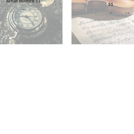
Achat montre 51
51