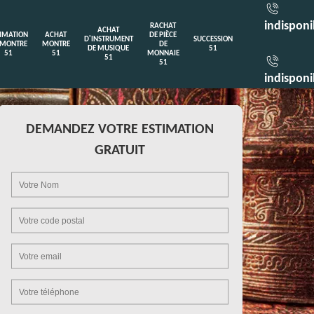
indisponi
RACHAT
ACHAT
TIMATION
ACHAT
DE PIÈCE
D'INSTRUMENT
SUCCESSION
 MONTRE
MONTRE
DE
DE MUSIQUE
51
51
51
MONNAIE
51
51
indisponi
DEMANDEZ VOTRE ESTIMATION
GRATUIT