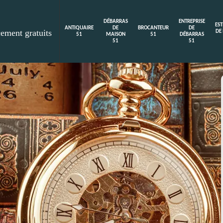
DÉBARRAS
ENTREPRISE
ES
ANTIQUAIRE
DE
BROCANTEUR
DE
cement gratuits
DE
51
MAISON
51
DÉBARRAS
51
51