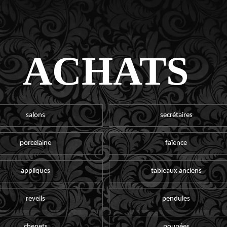
ACHATS
salons
secrétaires
porcelaine
faïence
appliques
tableaux anciens
reveils
pendules
chenets
poupées