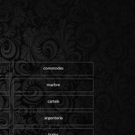
commodes
marbre
cartels
argenterie
trains