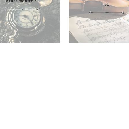
Achat montre 51
51