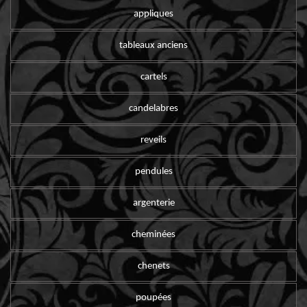
appliques
tableaux anciens
cartels
candelabres
reveils
pendules
argenterie
cheminées
chenets
poupées