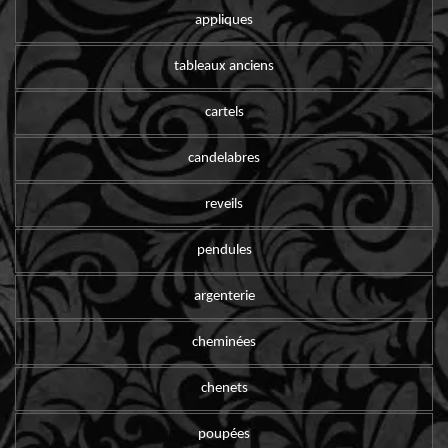
appliques
tableaux anciens
cartels
candelabres
reveils
pendules
argenterie
cheminées
chenets
poupées