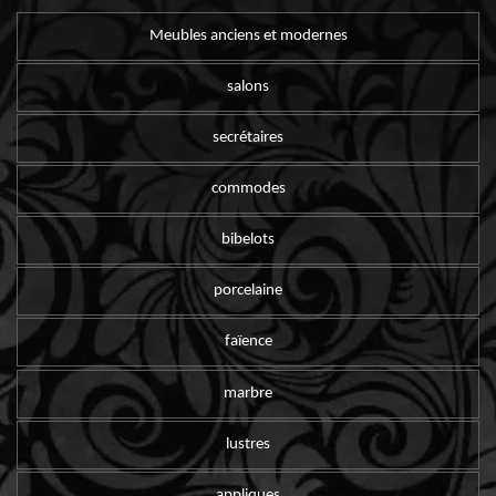
Meubles anciens et modernes
salons
secrétaires
commodes
bibelots
porcelaine
faïence
marbre
lustres
appliques