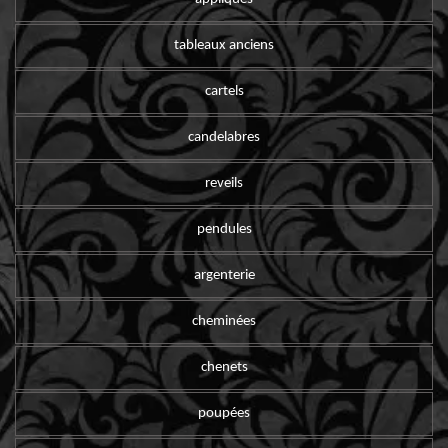
tableaux anciens
cartels
candelabres
reveils
pendules
argenterie
cheminées
chenets
poupées